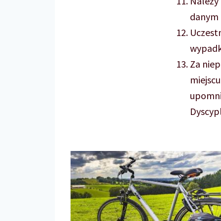
Należy 
danym 
Uczestn
wypadk
Za niep
miejscu
upomnie
Dyscypl