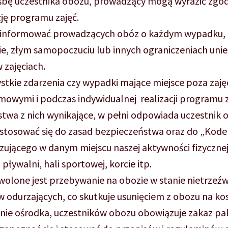
śbę uczestnika obozu, prowadzący mogą wyrazić zgod
cję programu zajęć.
 informować prowadzących obóz o każdym wypadku, k
e, złym samopoczuciu lub innych ograniczeniach uni
w zajęciach.
stkie zdarzenia czy wypadki mające miejsce poza zaję
owymi i podczas indywidualnej realizacji programu z
twa z nich wynikające, w pełni odpowiada uczestnik 
 stosować się do zasad bezpieczeństwa oraz do „Kod
ującego w danym miejscu naszej aktywności fizycznej t
 pływalni, hali sportowej, korcie itp.
olone jest przebywanie na obozie w stanie nietrzeź
 odurzających, co skutkuje usunięciem z obozu na kos
nie ośrodka, uczestników obozu obowiązuje zakaz pal