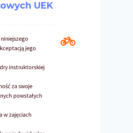
towych UEK
niniejszego
kceptacją jego
ry instruktorskiej
ność za swoje
alnych powstałych
a w zajęciach