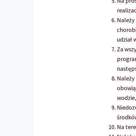
Na pro
realiza
Należy
chorobi
udział 
Za wszy
program
następs
Należy
obowiąz
wodzie,
Niedozw
środków
Na tere