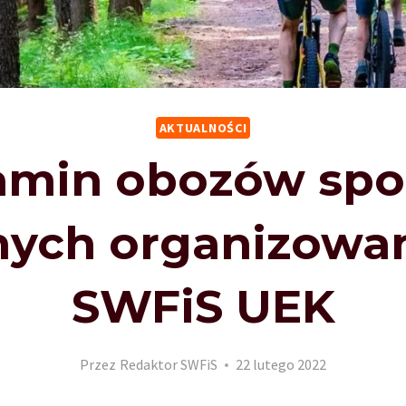
AKTUALNOŚCI
amin obozów spo
nych organizowa
SWFiS UEK
Przez
Redaktor SWFiS
22 lutego 2022