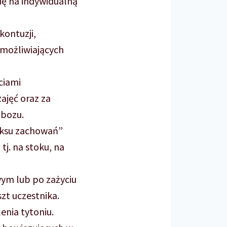
ę na indywidualną
ontuzji,
emożliwiających
ciami
ajęć oraz za
obozu.
eksu zachowań”
j. na stoku, na
wym lub po zażyciu
zt uczestnika.
enia tytoniu.