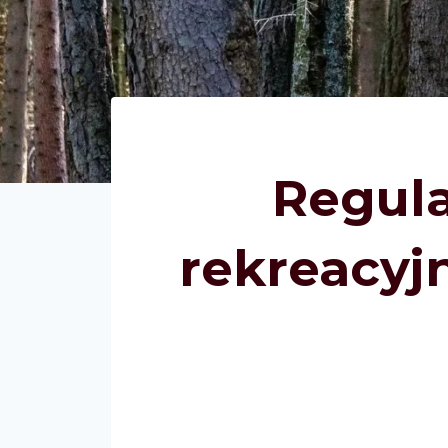
Regul
rekreacyj