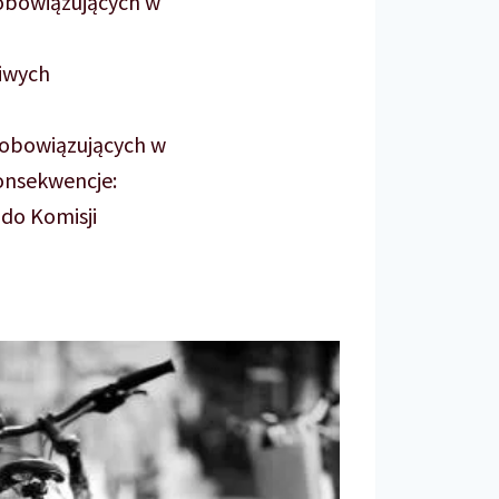
 obowiązujących w
liwych
 obowiązujących w
onsekwencje:
do Komisji