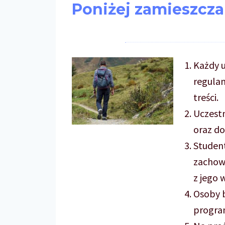
Poniżej zamieszcz
Każdy u
regulam
treści.
Uczestn
oraz do
Student
zachowa
z jego w
Osoby b
progra