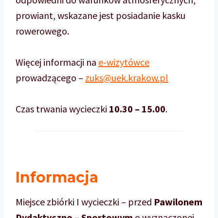
prowiant, wskazane jest posiadanie kasku
rowerowego.
Więcej informacji na
e-wizytówce
prowadzącego –
zuks@uek.krakow.pl
Czas trwania wycieczki
10.30
–
15.00
.
Informacja
Miejsce zbiórki I wycieczki – przed
Pawilonem
Dydaktyczno – Sportowym
o wyznaczonej