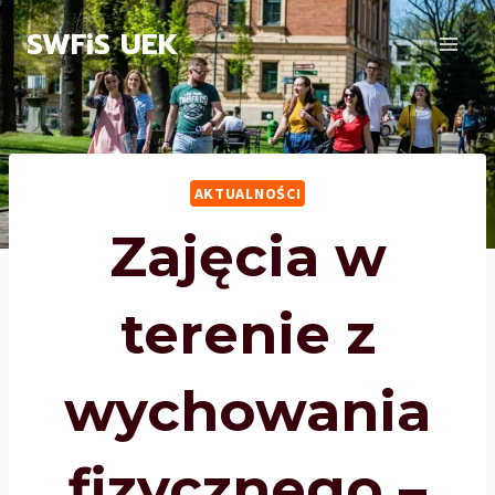
Przejdź
SWFiS UEK
do
treści
AKTUALNOŚCI
Zajęcia w
terenie z
wychowania
fizycznego –