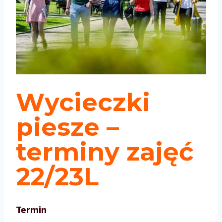
Wycieczki
piesze –
terminy zajęć
22/23L
Termin