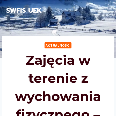
Przejdź
SWFiS UEK
do
treści
AKTUALNOŚCI
Zajęcia w
terenie z
wychowania
fizycznego –