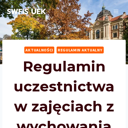
Przejdź
SWFiS UEK
do
treści
AKTUALNOŚCI
REGULAMIN AKTUALNY
Regulamin
uczestnictwa
w zajęciach z
wychowania