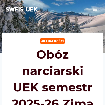
Przejdź
SWFiS UEK
do
treści
AKTUALNOŚCI
Obóz
narciarski
UEK semestr
2025-26 Zima