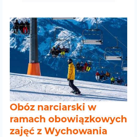
Obóz narciarski w
ramach obowiązkowych
zajęć z
Wychowania