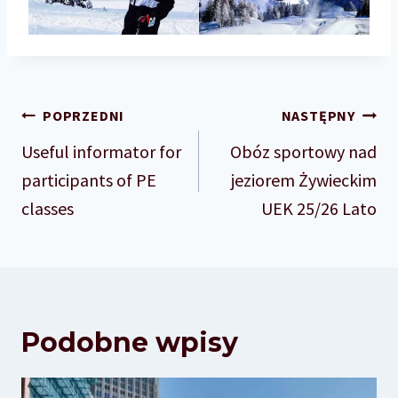
Nawigacja
POPRZEDNI
NASTĘPNY
wpisu
Useful informator for
Obóz sportowy nad
participants of PE
jeziorem Żywieckim
classes
UEK 25/26 Lato
Podobne wpisy