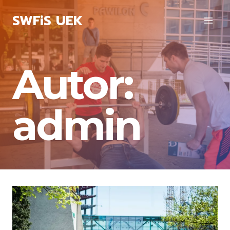
Przejdź
SWFiS UEK
do
treści
Autor:
admin